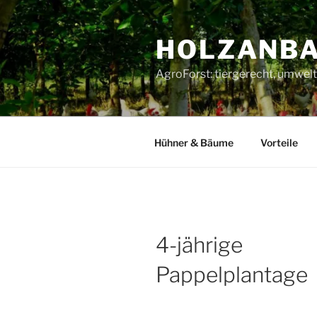
Zum
Inhalt
HOLZANBA
springen
AgroForst: tiergerecht, umwelt
Hühner & Bäume
Vorteile
4-jährige
Pappelplantage