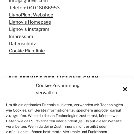
info@lignovis.com
Telefon: 040 18086953
LignoPlant Webshop
Lignovis Homepage
Lignovis Instagram
Impressum
Datenschutz
Cookie Richtlinie
EIN SERVICE DER LIGNOVIS GMBH
Cookie-Zustimmung
Diese Informationseite wird durch die Lignovis GmbH
verwalten
bereit gestellt. Wir beraten Sie gern bei der
Realisierung Ihres Hühnerwaldes und anderen Formen
Um dir ein optimales Erlebnis zu bieten, verwenden wir Technologien
wie Cookies, um Geräteinformationen zu speichern und/oder darauf
des Holzanbaus auf landwirtschaftlichen Flächen.
zuzugreifen. Wenn du diesen Technologien zustimmst, können wir
Daten wie das Surfverhalten oder eindeutige IDs auf dieser Website
verarbeiten. Wenn du deine Zustimmung nicht erteilst oder
SUCHE
zurückziehst, können bestimmte Merkmale und Funktionen