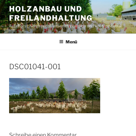
Zum
HOLZANBAU UND
Inhalt
FREILANDHALTUNG
springen
AgroForst: tiergerecht, umweltfreundlich und kostenneutral
Menü
DSC01041-001
Schreibe einen Kommentar