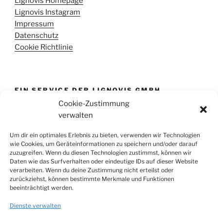
Lignovis Homepage
Lignovis Instagram
Impressum
Datenschutz
Cookie Richtlinie
EIN SERVICE DER LIGNOVIS GMBH
Cookie-Zustimmung
Diese Informationseite wird durch die Lignovis GmbH
verwalten
bereit gestellt. Wir beraten Sie gern bei der
Realisierung Ihres Hühnerwaldes und anderen Formen
Um dir ein optimales Erlebnis zu bieten, verwenden wir Technologien
wie Cookies, um Geräteinformationen zu speichern und/oder darauf
des Holzanbaus auf landwirtschaftlichen Flächen.
zuzugreifen. Wenn du diesen Technologien zustimmst, können wir
Daten wie das Surfverhalten oder eindeutige IDs auf dieser Website
verarbeiten. Wenn du deine Zustimmung nicht erteilst oder
SUCHE
zurückziehst, können bestimmte Merkmale und Funktionen
beeinträchtigt werden.
Suchen
Suche
Dienste verwalten
nach: