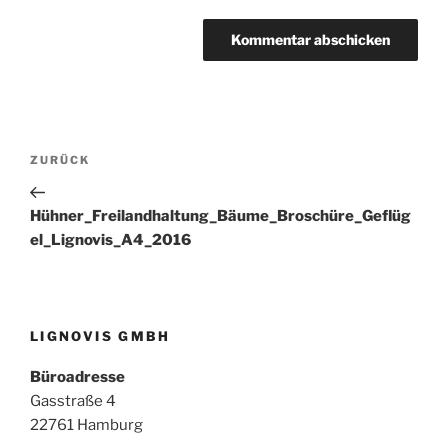
Beitragsnavigation
Vorheriger
ZURÜCK
Beitrag
Hühner_Freilandhaltung_Bäume_Broschüre_Geflüg
el_Lignovis_A4_2016
LIGNOVIS GMBH
Büroadresse
Gasstraße 4
22761 Hamburg