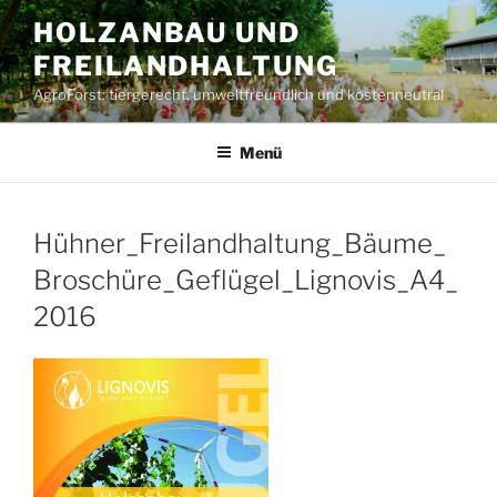
Zum
HOLZANBAU UND
Inhalt
FREILANDHALTUNG
springen
AgroForst: tiergerecht, umweltfreundlich und kostenneutral
Menü
Hühner_Freilandhaltung_Bäume_
Broschüre_Geflügel_Lignovis_A4_
2016