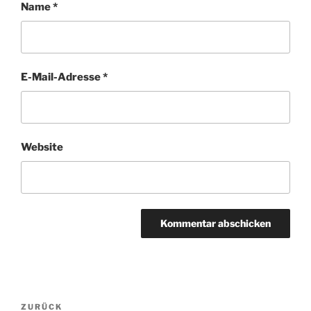
Name
*
E-Mail-Adresse
*
Website
Beitragsnavigation
Vorheriger
ZURÜCK