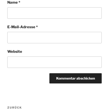
Name
*
E-Mail-Adresse
*
Website
Beitragsnavigation
Vorheriger
ZURÜCK