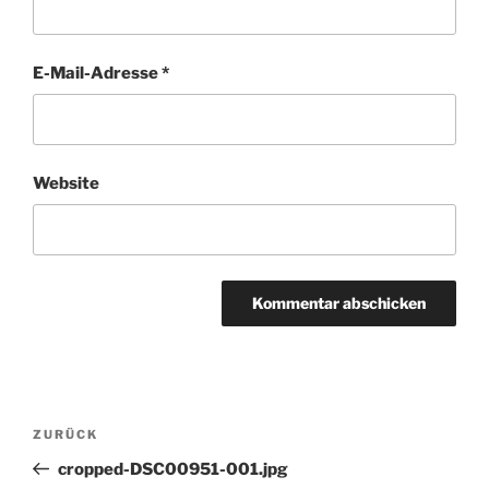
E-Mail-Adresse
*
Website
Beitragsnavigation
Vorheriger
ZURÜCK
Beitrag
cropped-DSC00951-001.jpg