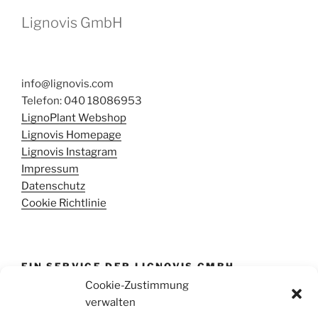
Lignovis GmbH
info@lignovis.com
Telefon: 040 18086953
LignoPlant Webshop
Lignovis Homepage
Lignovis Instagram
Impressum
Datenschutz
Cookie Richtlinie
EIN SERVICE DER LIGNOVIS GMBH
Cookie-Zustimmung
Diese Informationseite wird durch die Lignovis GmbH
verwalten
bereit gestellt. Wir beraten Sie gern bei der