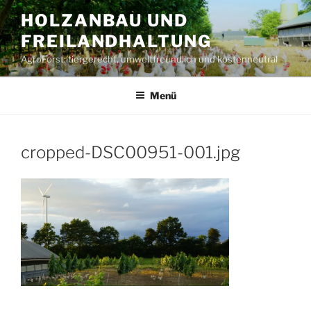
Zum
HOLZANBAU UND
Inhalt
FREILANDHALTUNG
springen
AgroForst: tiergerecht, umweltfreundlich und kostenneutral
Menü
cropped-DSC00951-001.jpg